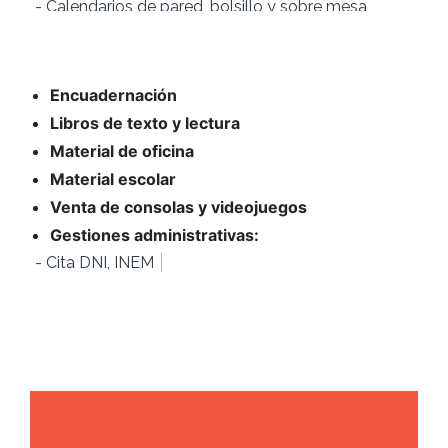
- Carpetas corporativas
- Revistas
- Folletos
- Carteles
- Invitaciones de boda
- Recordatorios de comunión
Encuadernación
- Cartas para bares y comercios de comida
- Tarjetas de visita
Libros de texto y lectura
- Etiquetas precios
- Entradas eventos
Material de oficina
- Tickets consumición
Material escolar
- Papeletas sorteos
- Timbrado de sobres
Venta de consolas y videojuegos
Gestiones administrativas:
|
- Cita DNI, INEM,