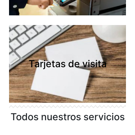
Tarjetas de visita
Tarjetas de visita
Todos nuestros servicios