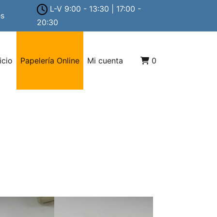
L-V 9:00 - 13:30 | 17:00 -
es
20:30
icio
Papelería Online
Mi cuenta
0