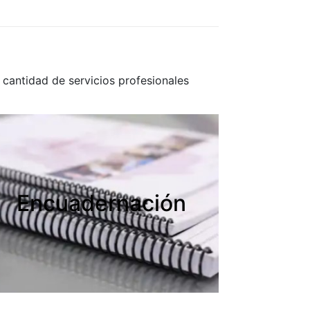
cantidad de servicios profesionales
Encuadernación
Encuadernación