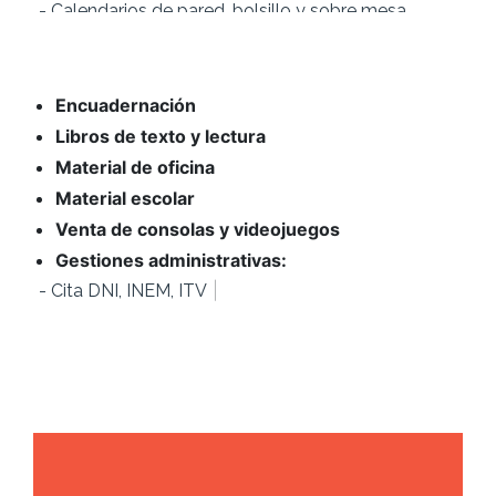
- Carpetas corporativas
- Revistas
- Folletos
- Carteles
- Invitaciones de boda
- Recordatorios de comunión
Encuadernación
- Cartas para bares y comercios de comida
- Tarjetas de visita
Libros de texto y lectura
- Etiquetas precios
- Entradas eventos
Material de oficina
- Tickets consumición
Material escolar
- Papeletas sorteos
- Timbrado de sobres
Venta de consolas y videojuegos
Gestiones administrativas:
|
- Ci