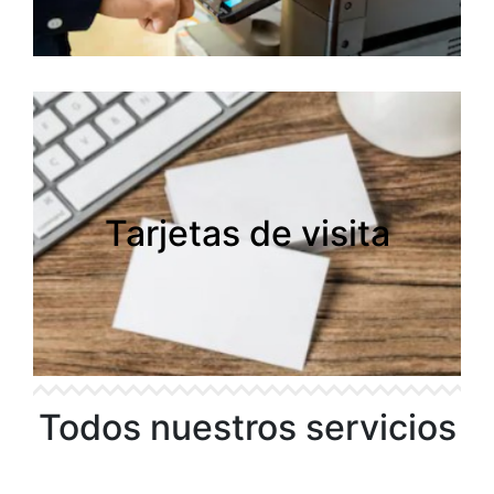
Tarjetas de visita
Tarjetas de visita
Todos nuestros servicios