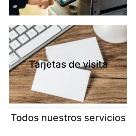
Tarjetas de visita
Tarjetas de visita
Todos nuestros servicios