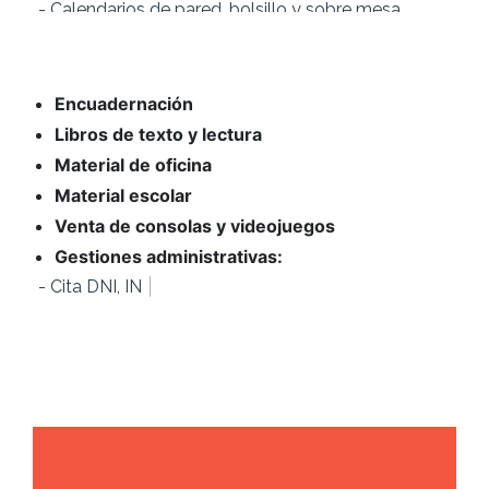
- Carpetas corporativas
- Revistas
- Folletos
- Carteles
- Invitaciones de boda
- Recordatorios de comunión
Encuadernación
- Cartas para bares y comercios de comida
- Tarjetas de visita
Libros de texto y lectura
- Etiquetas precios
- Entradas eventos
Material de oficina
- Tickets consumición
Material escolar
- Papeletas sorteos
- Timbrado de sobres
Venta de consolas y videojuegos
Gestiones administrativas:
|
- Cita DNI, INEM