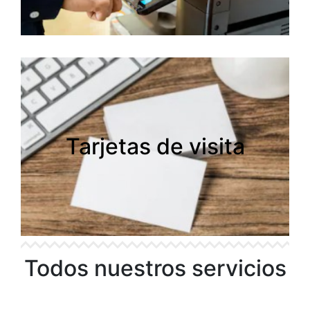
Tarjetas de visita
Tarjetas de visita
Todos nuestros servicios