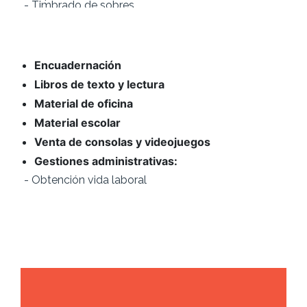
- Calendarios de pared, bolsillo y sobre mesa
- Carpetas corporativas
- Revistas
- Folletos
- Carteles
- Invitaciones de boda
Encuadernación
- Recordatorios de comunión
- Cartas para bares y comercios de comida
Libros de texto y lectura
- Tarjetas de visita
- Etiquetas precios
Material de oficina
- Entradas eventos
Material escolar
- Tickets consumición
- Papeletas sorteos
Venta de consolas y videojuegos
Gestiones administrativas:
|
- O