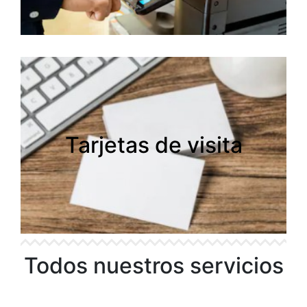
Tarjetas de visita
Tarjetas de visita
Todos nuestros servicios