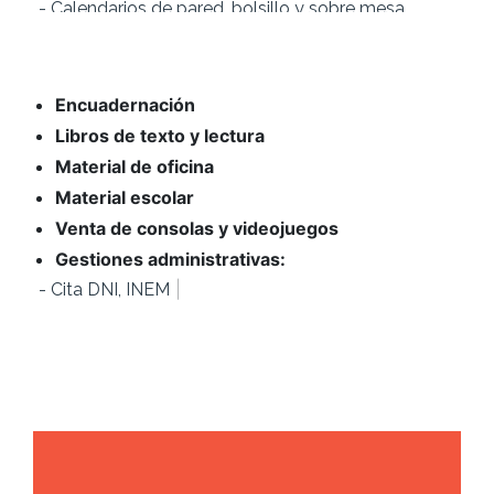
- Carpetas corporativas
- Revistas
- Folletos
- Carteles
- Invitaciones de boda
- Recordatorios de comunión
Encuadernación
- Cartas para bares y comercios de comida
- Tarjetas de visita
Libros de texto y lectura
- Etiquetas precios
- Entradas eventos
Material de oficina
- Tickets consumición
Material escolar
- Papeletas sorteos
- Timbrado de sobres
Venta de consolas y videojuegos
Gestiones administrativas:
|
- Cita DNI,