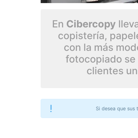
En
Cibercopy
llev
copistería, pape
con la más mode
fotocopiado se 
clientes un
Si desea que sus 