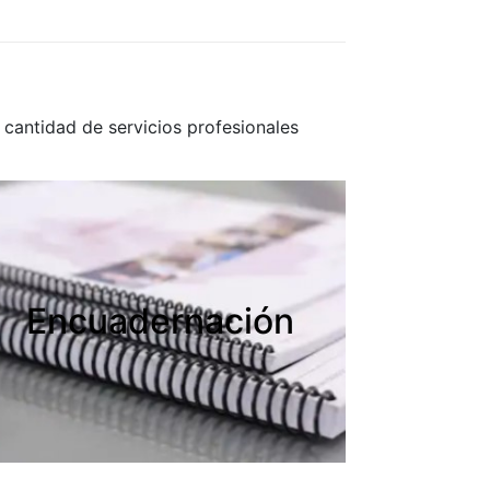
cantidad de servicios profesionales
Encuadernación
Encuadernación