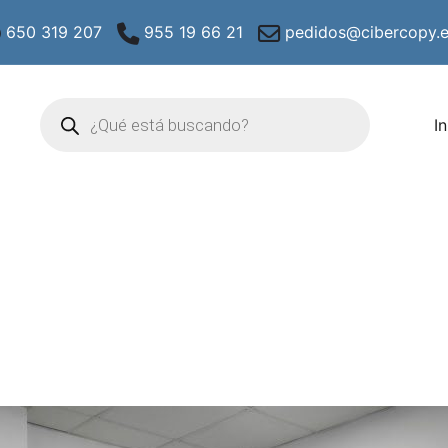
650 319 207
955 19 66 21
pedidos@cibercopy.
Búsqueda
de
In
productos