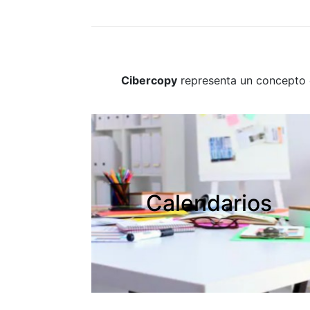
Cibercopy
representa un concepto d
Calendarios
Calendarios
Creamos tus calendarios
personalizados