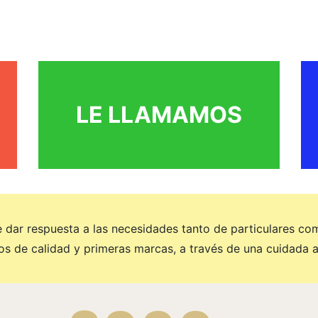
- Folletos
- Carteles
- Invitaciones de boda
- Recordatorios de comunión
- Cartas para bares y comercios de comida
- Tarjetas de visita
- Etiquetas precios
- Entradas eventos
- Tickets consumición
LE LLAMAMOS
- Papeletas sorteos
- Timbrado de sobres
 dar respuesta a las necesidades tanto de particulares co
os de calidad y primeras marcas, a través de una cuidada a