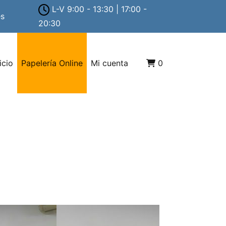
L-V 9:00 - 13:30 | 17:00 -
es
20:30
icio
Papelería Online
Mi cuenta
0