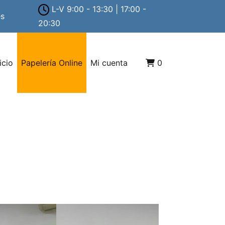
L-V 9:00 - 13:30 | 17:00 -
es
20:30
icio
Papelería Online
Mi cuenta
0