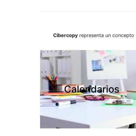
Cibercopy
representa un concepto d
Calendarios
Calendarios
Creamos tus calendarios
personalizados