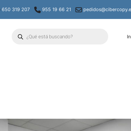
650 319 207
955 19 66 21
pedidos@cibercopy.
Búsqueda
de
In
productos