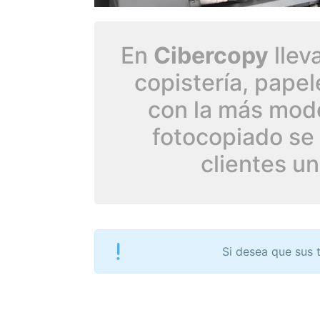
En
Cibercopy
llev
copistería, pape
con la más mode
fotocopiado se 
clientes un
Si desea que sus 