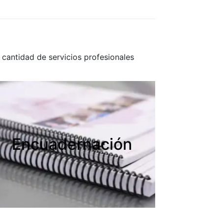
cantidad de servicios profesionales
Encuadernación
Encuadernación