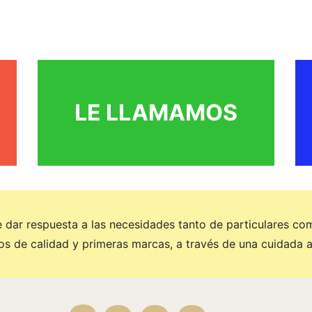
- Folletos
- Carteles
- Invitaciones de boda
- Recordatorios de comunión
- Cartas para bares y comercios de comida
- Tarjetas de visita
- Etiquetas precios
- Entradas eventos
- Tickets consumición
- Papeletas sorteos
LE LLAMAMOS
- Timbrado de sobres
 dar respuesta a las necesidades tanto de particulares co
os de calidad y primeras marcas, a través de una cuidada a