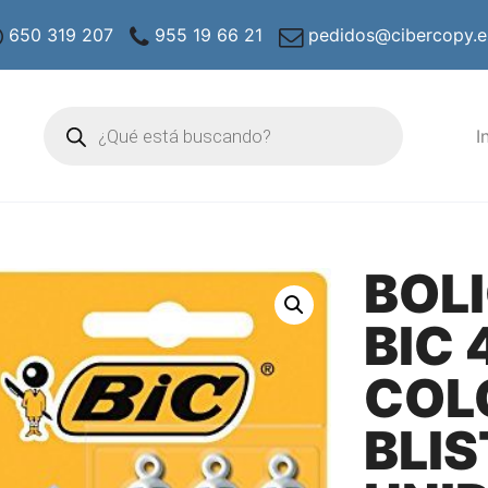
650 319 207
955 19 66 21
pedidos@cibercopy.e
Búsqueda
de
I
productos
BOL
BIC 
COL
BLIS