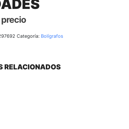
DADES
r precio
297692
Categoría:
Bolígrafos
S RELACIONADOS