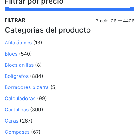
Filtrar por precio
FILTRAR
Pr
Pr
Precio:
0€
—
440€
Categorías del producto
mí
m
Afilalápices
(13)
Blocs
(540)
Blocs anillas
(8)
Bolígrafos
(884)
Borradores pizarra
(5)
Calculadoras
(99)
Cartulinas
(399)
Ceras
(267)
Compases
(67)