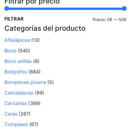
Filtrar por precio
FILTRAR
Pr
Pr
Precio:
0€
—
50€
Categorías del producto
mí
m
Afilalápices
(13)
Blocs
(540)
Blocs anillas
(8)
Bolígrafos
(884)
Borradores pizarra
(5)
Calculadoras
(99)
Cartulinas
(399)
Ceras
(267)
Compases
(67)