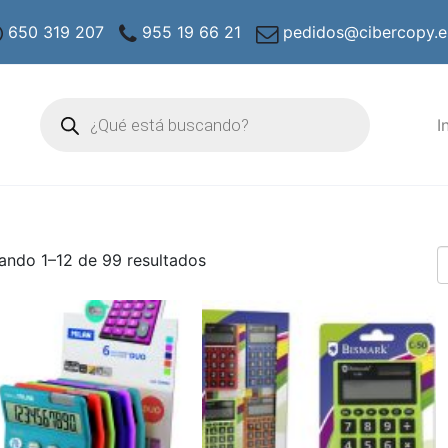
650 319 207
955 19 66 21
pedidos@cibercopy.e
Búsqueda
de
I
productos
ando 1–12 de 99 resultados