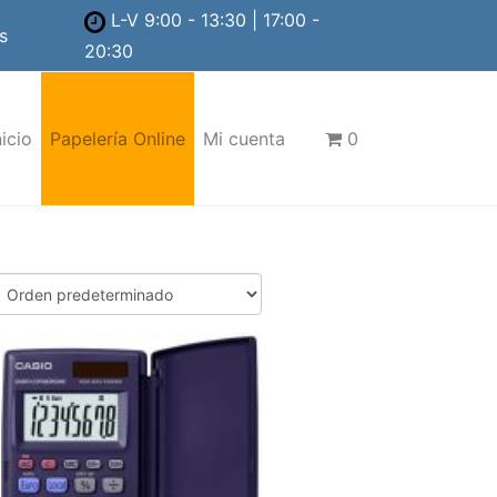
L-V 9:00 - 13:30 | 17:00 -
s
20:30
nicio
Papelería Online
Mi cuenta
0