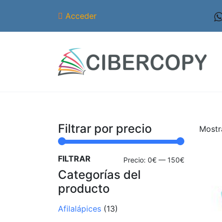
Acceder
Filtrar por precio
Mostr
FILTRAR
Precio
Precio
Precio:
0€
—
150€
Categorías del
mínimo
máximo
producto
Afilalápices
(13)