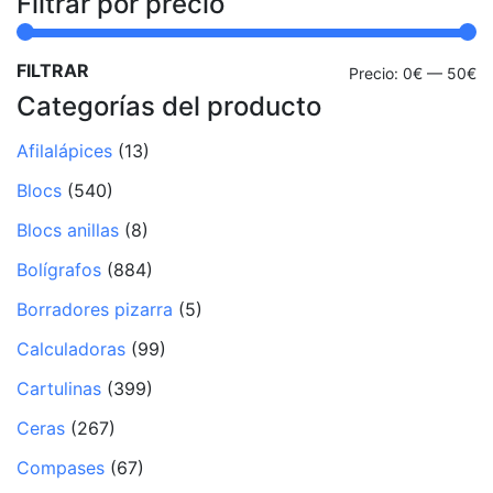
Filtrar por precio
FILTRAR
Pr
Pr
Precio:
0€
—
50€
Categorías del producto
mí
m
Afilalápices
(13)
Blocs
(540)
Blocs anillas
(8)
Bolígrafos
(884)
Borradores pizarra
(5)
Calculadoras
(99)
Cartulinas
(399)
Ceras
(267)
Compases
(67)