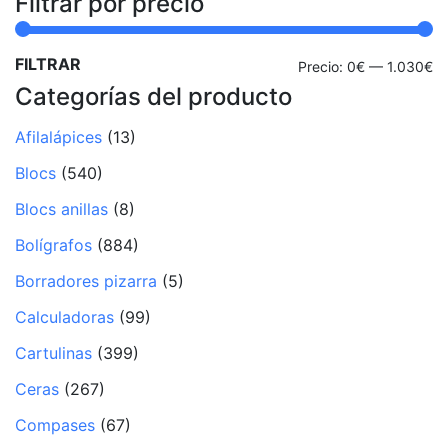
Filtrar por precio
FILTRAR
Pr
Pr
Precio:
0€
—
1.030€
Categorías del producto
mí
m
Afilalápices
(13)
Blocs
(540)
Blocs anillas
(8)
Bolígrafos
(884)
Borradores pizarra
(5)
Calculadoras
(99)
Cartulinas
(399)
Ceras
(267)
Compases
(67)