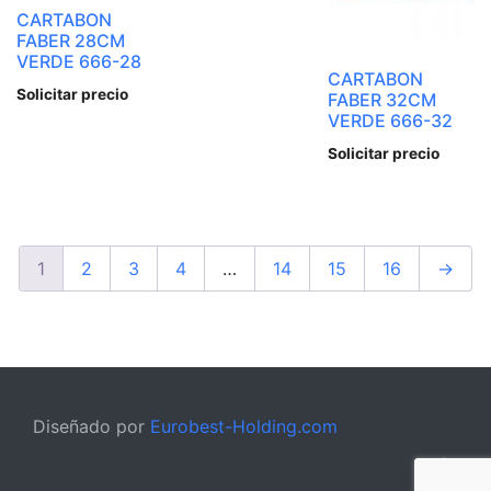
CARTABON
FABER 28CM
VERDE 666-28
CARTABON
Solicitar precio
FABER 32CM
VERDE 666-32
Solicitar precio
1
2
3
4
…
14
15
16
→
Diseñado por
Eurobest-Holding.com