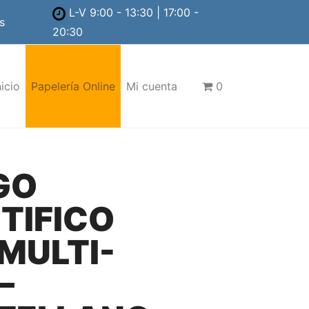
L-V 9:00 - 13:30 | 17:00 -
s
20:30
nicio
Papelería Online
Mi cuenta
0
GO
TIFICO
MULTI-
–