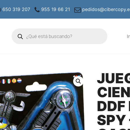
650 319 207
955 19 66 21
pedidos@cibercopy.e
Búsqueda
de
I
productos
JUE
CIEN
DDF 
SPY 