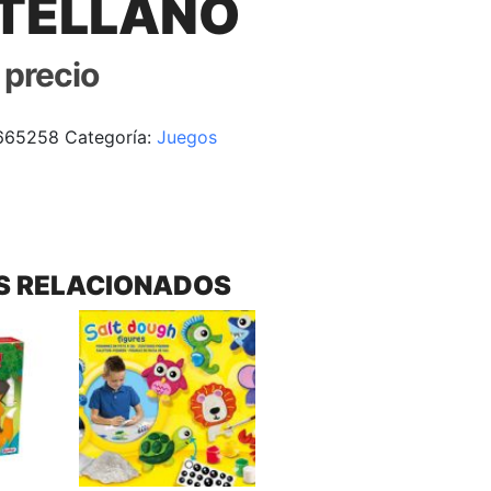
TELLANO
r precio
665258
Categoría:
Juegos
S RELACIONADOS