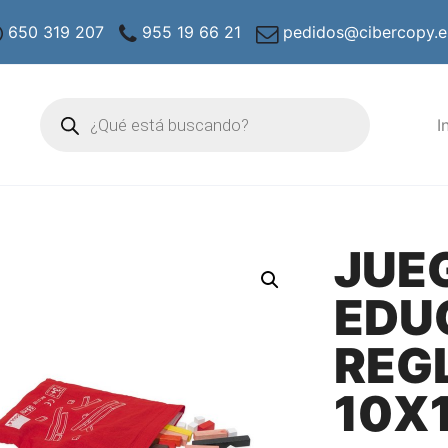
650 319 207
955 19 66 21
pedidos@cibercopy.e
Búsqueda
de
I
productos
JUE
EDU
REG
10X