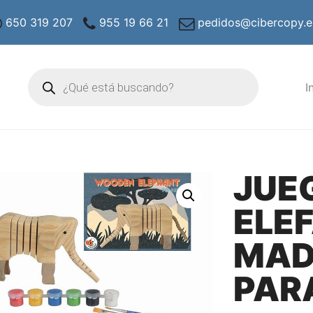
650 319 207
955 19 66 21
pedidos@cibercopy.e
Búsqueda
de
I
productos
JUE
ELE
MAD
PAR