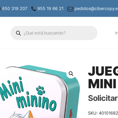
650 319 207
955 19 66 21
pedidos@cibercopy.e
Búsqueda
de
I
productos
JUE
MINI
Solicita
SKU:
4010168