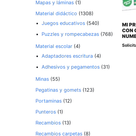
Mapas y láminas
(1)
Material didáctico
(1308)
Juegos educativos
(540)
MI PR
CON 
Puzzles y rompecabezas
(768)
NUM
Solicit
Material escolar
(4)
Adaptadores escritura
(4)
Adhesivos y pegamentos
(31)
Minas
(55)
Pegatinas y gomets
(123)
Portaminas
(12)
Punteros
(1)
Recambios
(13)
Recambios carpetas
(8)