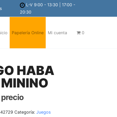
L-V 9:00 - 13:30 | 17:00 -
s
20:30
nicio
Papelería Online
Mi cuenta
0
GO HABA
 MININO
r precio
242729
Categoría:
Juegos