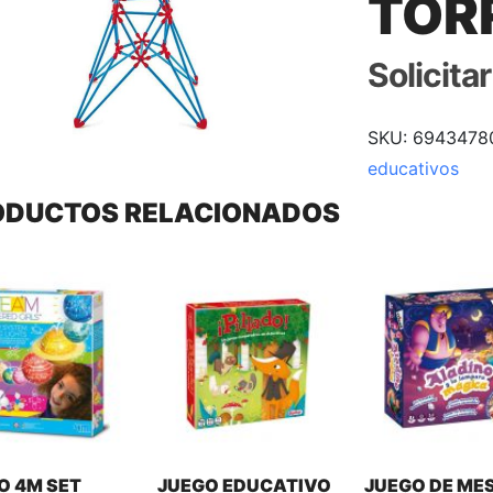
TORR
Solicita
SKU:
6943478
educativos
ODUCTOS RELACIONADOS
O 4M SET
JUEGO EDUCATIVO
JUEGO DE ME