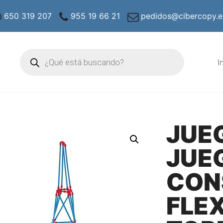
650 319 207
955 19 66 21
pedidos@cibercopy.e
Búsqueda
de
I
productos
JUE
JUE
CON
FLE