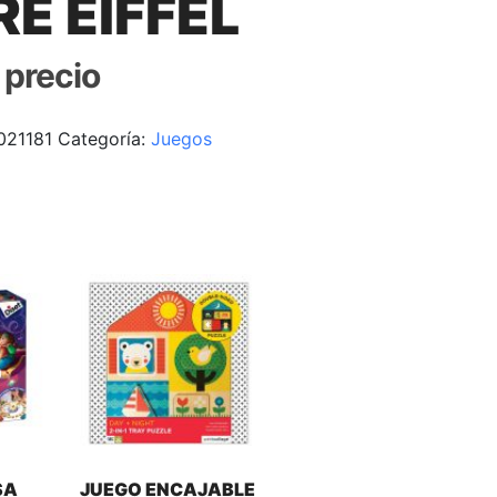
E EIFFEL
r precio
021181
Categoría:
Juegos
SA
JUEGO ENCAJABLE