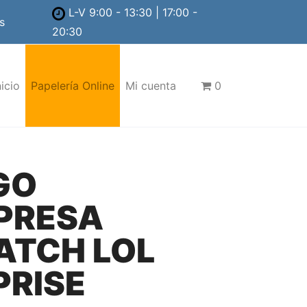
L-V 9:00 - 13:30 | 17:00 -
s
20:30
nicio
Papelería Online
Mi cuenta
0
GO
PRESA
ATCH LOL
PRISE