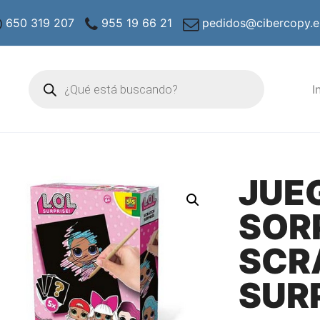
650 319 207
955 19 66 21
pedidos@cibercopy.e
Búsqueda
de
I
productos
JUE
SOR
SCR
SUR