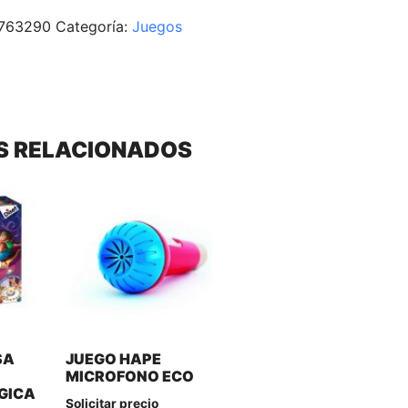
763290
Categoría:
Juegos
S RELACIONADOS
SA
JUEGO HAPE
A
MICROFONO ECO
GICA
Solicitar precio