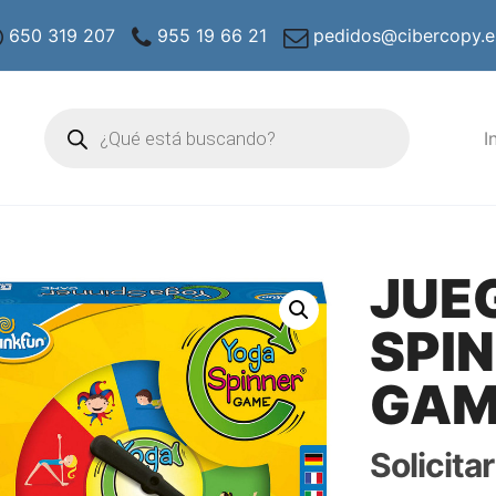
650 319 207
955 19 66 21
pedidos@cibercopy.e
Búsqueda
de
I
productos
JUE
SPI
GAM
Solicita