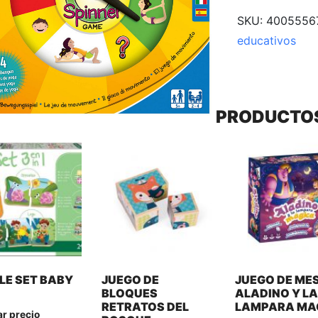
SKU:
4005556
educativos
PRODUCTO
LE SET BABY
JUEGO DE
JUEGO DE ME
1
BLOQUES
ALADINO Y L
RETRATOS DEL
LAMPARA MA
ar precio