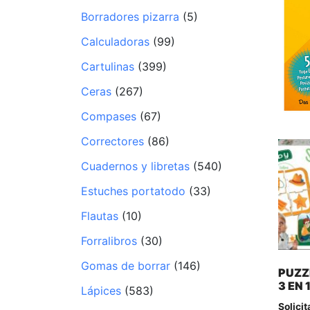
Borradores pizarra
(5)
Calculadoras
(99)
Cartulinas
(399)
Ceras
(267)
Compases
(67)
Correctores
(86)
Cuadernos y libretas
(540)
Estuches portatodo
(33)
Flautas
(10)
Forralibros
(30)
Gomas de borrar
(146)
PUZZ
3 EN 
Lápices
(583)
Solicit