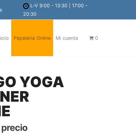
L-V 9:00 - 13:30 | 17:00 -
s
20:30
nicio
Papelería Online
Mi cuenta
0
GO YOGA
NNER
E
r precio