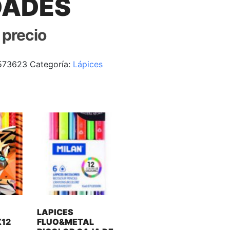
DADES
r precio
573623
Categoría:
Lápices
LAPICES
X12
FLUO&METAL