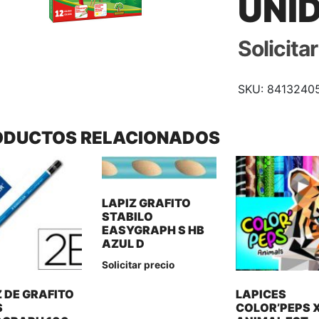
UNI
Solicita
SKU:
8413240
ODUCTOS RELACIONADOS
LAPIZ GRAFITO
STABILO
EASYGRAPH S HB
AZUL D
Solicitar precio
Z DE GRAFITO
LAPICES
S
COLOR’PEPS 