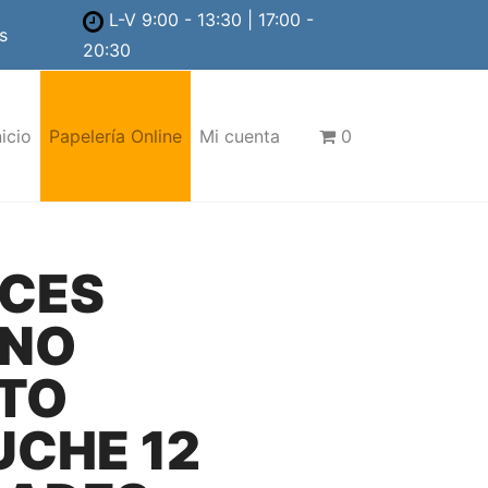
L-V 9:00 - 13:30 | 17:00 -
s
20:30
nicio
Papelería Online
Mi cuenta
0
ICES
INO
TO
UCHE 12