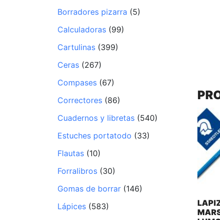
Borradores pizarra
(5)
Calculadoras
(99)
Cartulinas
(399)
Ceras
(267)
Compases
(67)
PR
Correctores
(86)
Cuadernos y libretas
(540)
Estuches portatodo
(33)
Flautas
(10)
Forralibros
(30)
Gomas de borrar
(146)
LAPI
Lápices
(583)
MAR