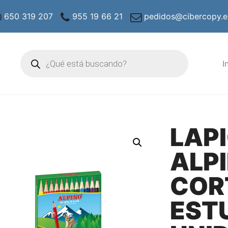
650 319 207
955 19 66 21
pedidos@cibercopy.e
Búsqueda
de
I
productos
LAP
ALP
COR
EST