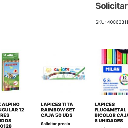
Solicita
SKU:
4006381
Z ALPINO
LAPICES TITA
LAPICES
NGULAR 12
RAIMBOW SET
FLUO&METAL
RES
CAJA 50 UDS
BICOLOR CAJ
IDOS
6 UNIDADES
Solicitar precio
0128