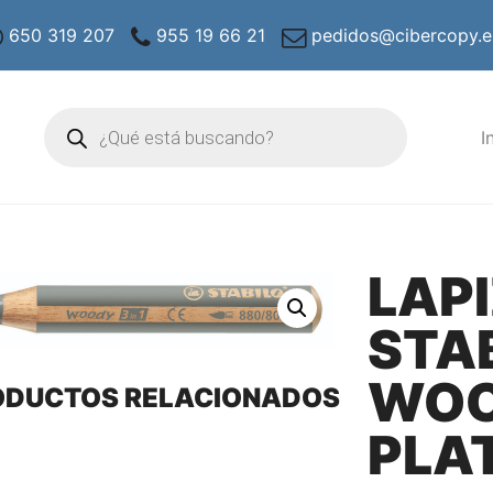
650 319 207
955 19 66 21
pedidos@cibercopy.e
Búsqueda
de
I
productos
LAP
STA
WOO
ODUCTOS RELACIONADOS
PLA