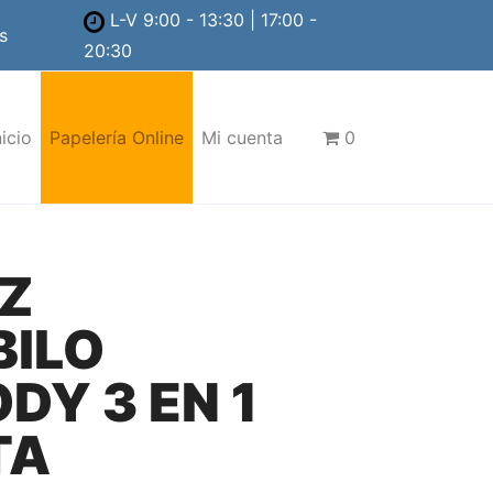
L-V 9:00 - 13:30 | 17:00 -
s
20:30
nicio
Papelería Online
Mi cuenta
0
IZ
BILO
DY 3 EN 1
TA