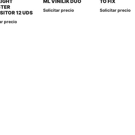
LIGHT
ML VINILIK DUO
TO FIX
TER
Solicitar precio
Solicitar precio
SITOR 12 UDS
ar precio