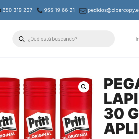
650 319 207
955 19 66 21
pedidos@cibercopy.e
Búsqueda
de
I
productos
PEG
LAPI
30 
APL