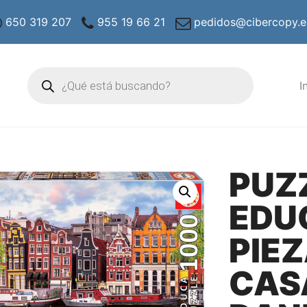
650 319 207
955 19 66 21
pedidos@cibercopy.e
Búsqueda
de
I
productos
PUZ
EDU
PIE
CAS