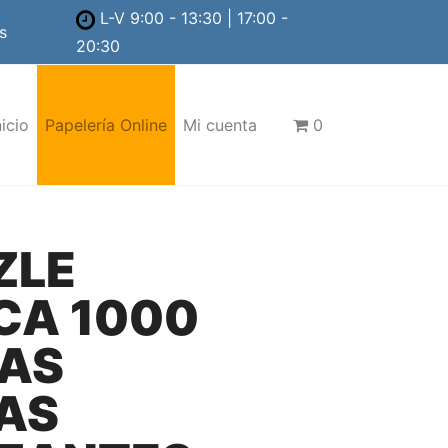
L-V 9:00 - 13:30 | 17:00 -
s
20:30
nicio
Papelería Online
Mi cuenta
0
ZLE
CA 1000
ZAS
AS