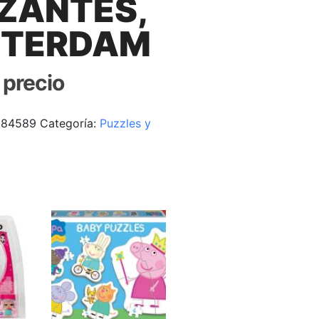
ZANTES,
TERDAM
r precio
184589
Categoría:
Puzzles y