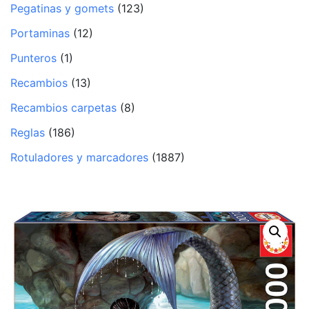
Pegatinas y gomets
(123)
Portaminas
(12)
Punteros
(1)
Recambios
(13)
Recambios carpetas
(8)
Reglas
(186)
Rotuladores y marcadores
(1887)