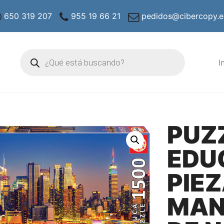
650 319 207
955 19 66 21
pedidos@cibercopy.e
Búsqueda
de
I
productos
PUZ
EDU
PIE
MAN