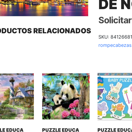
DE 
Solicita
ODUCTOS RELACIONADOS
SKU:
8412668
rompecabezas
LE EDUCA
PUZZLE EDUCA
PUZZLE EDUC