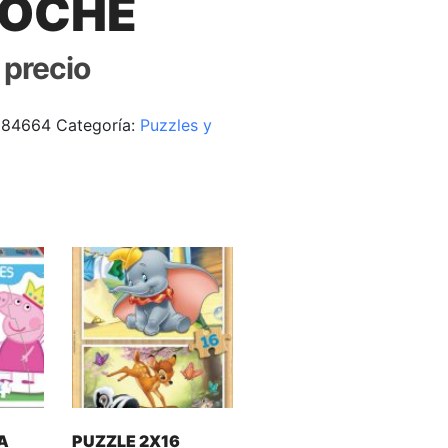
NOCHE
r precio
184664
Categoría:
Puzzles y
A
PUZZLE 2X16