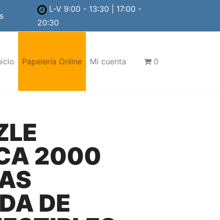
L-V 9:00 - 13:30 | 17:00 -
s
20:30
nicio
Papelería Online
Mi cuenta
0
ZLE
CA 2000
ZAS
NDA DE