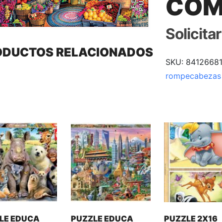
COM
Solicita
ODUCTOS RELACIONADOS
SKU:
8412668
rompecabezas
LE EDUCA
PUZZLE EDUCA
PUZZLE 2X16