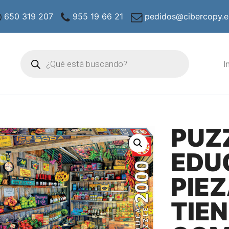
650 319 207
955 19 66 21
pedidos@cibercopy.e
Búsqueda
de
I
productos
PUZ
EDU
PIE
TIE