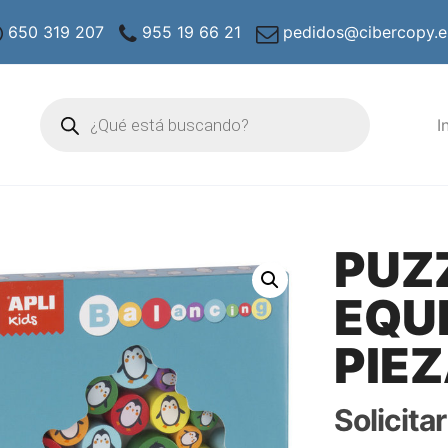
650 319 207
955 19 66 21
pedidos@cibercopy.e
Búsqueda
de
I
productos
PUZ
EQUI
PIE
Solicita