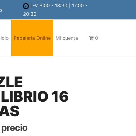
L-V 9:00 - 13:30 | 17:00 -
s
20:30
nicio
Papelería Online
Mi cuenta
0
ZLE
LIBRIO 16
ZAS
r precio