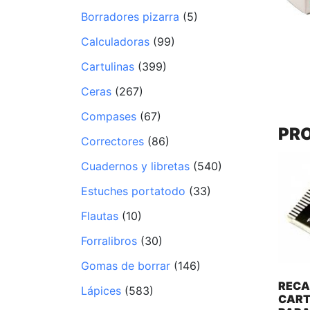
Borradores pizarra
(5)
Calculadoras
(99)
Cartulinas
(399)
Ceras
(267)
Compases
(67)
PR
Correctores
(86)
Cuadernos y libretas
(540)
Estuches portatodo
(33)
Flautas
(10)
Forralibros
(30)
Gomas de borrar
(146)
RECA
Lápices
(583)
CAR