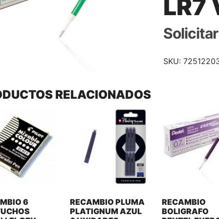
LR7
Solicita
SKU:
7251220
ODUCTOS RELACIONADOS
MBIO 6
RECAMBIO PLUMA
RECAMBIO
TUCHOS
PLATIGNUM AZUL
BOLIGRAFO