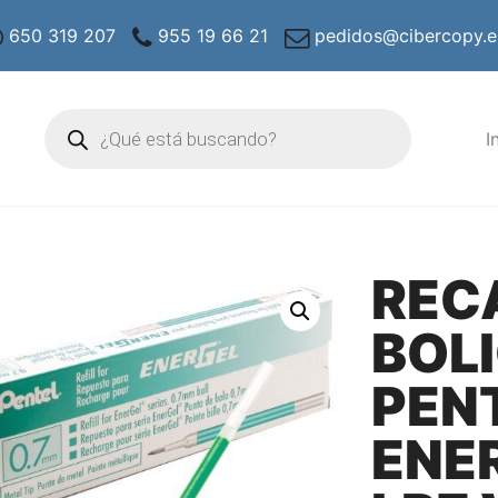
650 319 207
955 19 66 21
pedidos@cibercopy.e
Búsqueda
de
I
productos
REC
BOL
PEN
ENER