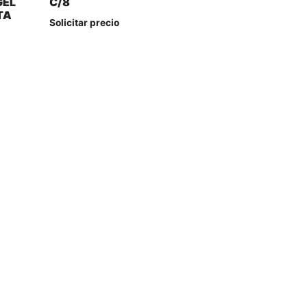
GEL
C/8
TA
Solicitar precio