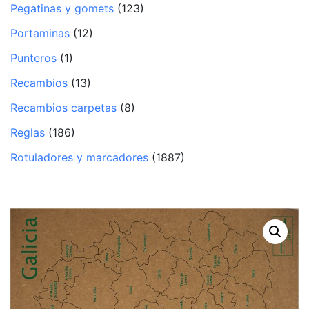
Pegatinas y gomets
(123)
Portaminas
(12)
Punteros
(1)
Recambios
(13)
Recambios carpetas
(8)
Reglas
(186)
Rotuladores y marcadores
(1887)