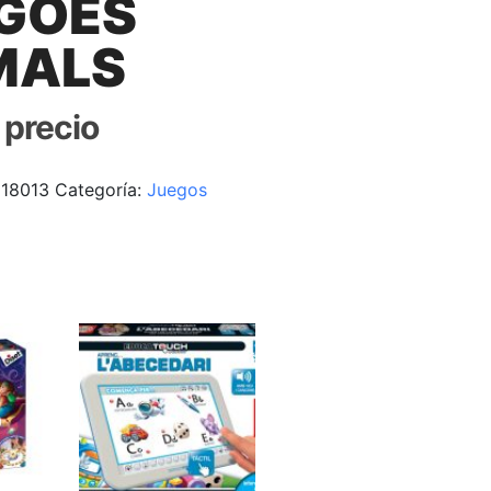
GOES
MALS
r precio
18013
Categoría:
Juegos