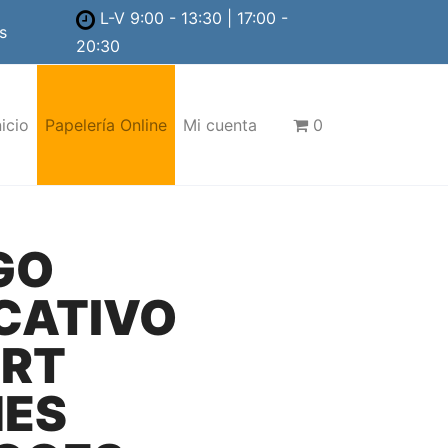
L-V 9:00 - 13:30 | 17:00 -
s
20:30
nicio
Papelería Online
Mi cuenta
0
GO
CATIVO
RT
ES