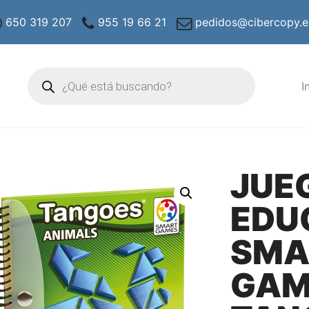
650 319 207
955 19 66 21
pedidos@cibercopy.e
Búsqueda
de
I
productos
JUE
EDU
SMA
GAM