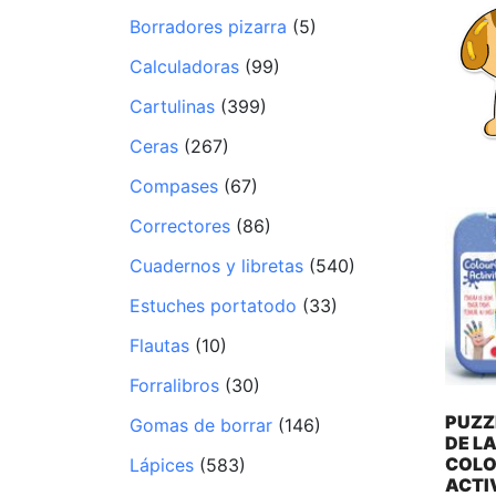
Borradores pizarra
(5)
Calculadoras
(99)
Cartulinas
(399)
Ceras
(267)
Compases
(67)
Correctores
(86)
Cuadernos y libretas
(540)
Estuches portatodo
(33)
Flautas
(10)
Forralibros
(30)
PUZZ
Gomas de borrar
(146)
DE L
COL
Lápices
(583)
ACTI