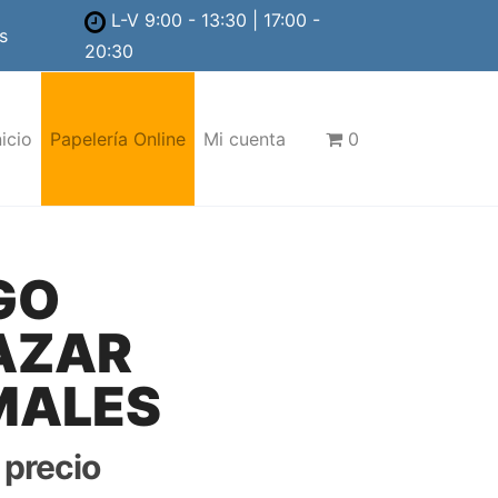
L-V 9:00 - 13:30 | 17:00 -
s
20:30
nicio
Papelería Online
Mi cuenta
0
GO
AZAR
MALES
r precio