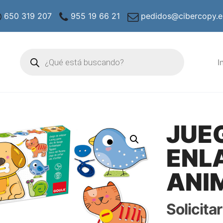
650 319 207
955 19 66 21
pedidos@cibercopy.e
Búsqueda
de
I
productos
JUE
ENL
ANI
Solicita