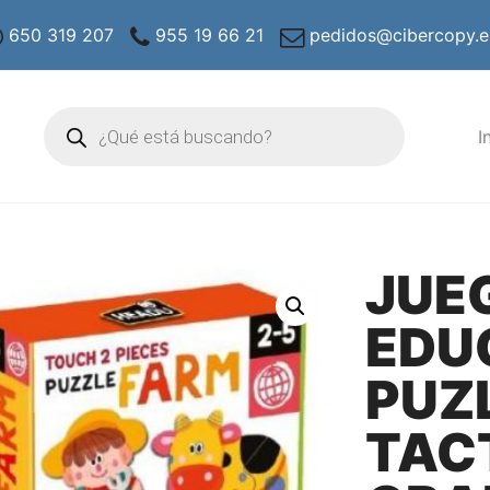
650 319 207
955 19 66 21
pedidos@cibercopy.e
Búsqueda
de
I
productos
JUE
EDU
PUZ
TAC