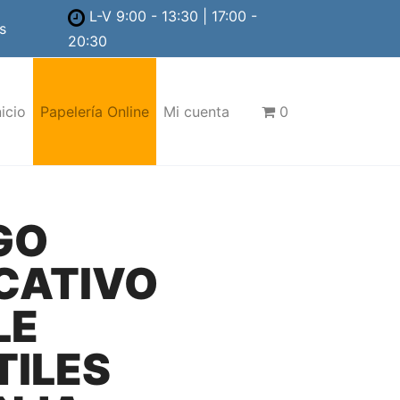
L-V 9:00 - 13:30 | 17:00 -
s
20:30
nicio
Papelería Online
Mi cuenta
0
GO
CATIVO
LE
TILES